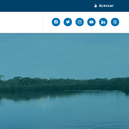
Acessar
facebook
twitter
instagram
youtube
linkedin
threads