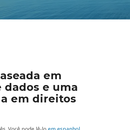
 baseada em
de dados e uma
 em direitos
ês. Você pode lê-lo
em espanhol
.