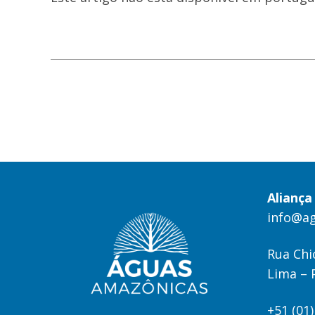
Alianç
info@a
Rua Chi
Lima – 
+51 (01