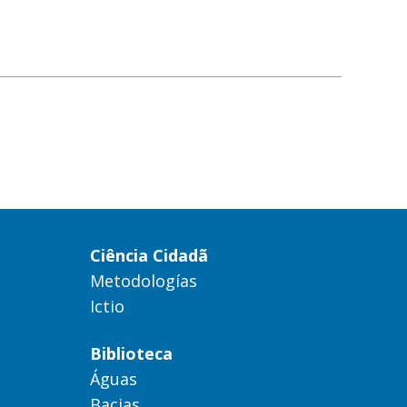
Ciência Cidadã
Metodologías
Ictio
Biblioteca
Águas
Bacias