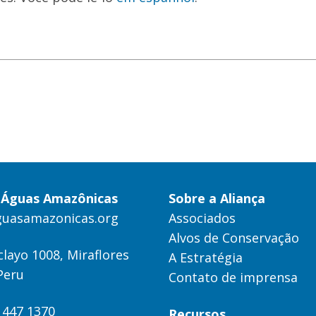
a Águas Amazônicas
Sobre a Aliança
guasamazonicas.org
Associados
Alvos de Conservação
clayo 1008, Miraflores
A Estratégia
Peru
Contato de imprensa
) 447 1370
Recursos