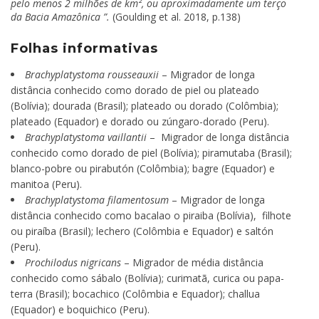
pelo menos 2 milhões de km², ou aproximadamente um terço
da Bacia Amazônica ”.
(Goulding et al. 2018, p.138)
Folhas informativas
Brachyplatystoma rousseauxii
– Migrador de longa
distância conhecido como dorado de piel ou plateado
(Bolívia); dourada (Brasil); plateado ou dorado (Colômbia);
plateado (Equador) e dorado ou zúngaro-dorado (Peru).
Brachyplatystoma vaillantii
– Migrador de longa distância
conhecido como dorado de piel (Bolívia); piramutaba (Brasil);
blanco-pobre ou pirabutón (Colômbia); bagre (Equador) e
manitoa (Peru).
Brachyplatystoma filamentosum
– Migrador de longa
distância conhecido como bacalao o piraiba (Bolívia), filhote
ou piraíba (Brasil); lechero (Colômbia e Equador) e saltón
(Peru).
Prochilodus nigricans
– Migrador de média distância
conhecido como sábalo (Bolívia); curimatã, curica ou papa-
terra (Brasil); bocachico (Colômbia e Equador); challua
(Equador) e boquichico (Peru).