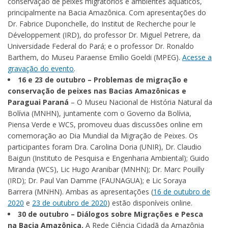
conservação de peixes migratórios e ambientes aquáticos,
principalmente na Bacia Amazônica. Com apresentações do
Dr. Fabrice Duponchelle, do
Institut de Recherche pour le
Développement
(IRD), do professor Dr. Miguel Petrere, da
Universidade Federal do Pará; e o professor Dr. Ronaldo
Barthem, do Museu Paraense Emílio Goeldi (MPEG).
Acesse a
gravação do evento
.
16 e 23 de outubro – Problemas de migração e
conservação de peixes nas Bacias Amazônicas e
Paraguai Paraná
– O Museu Nacional de História Natural da
Bolívia (MNHN), juntamente com o Governo da Bolívia,
Piensa Verde e WCS, promoveu duas discussões online em
comemoração ao Dia Mundial da Migração de Peixes. Os
participantes foram Dra. Carolina Doria (UNIR), Dr. Claudio
Baigun (Instituto de Pesquisa e Engenharia Ambiental); Guido
Miranda (WCS), Lic Hugo Aranibar (MNHN); Dr. Marc Pouilly
(IRD); Dr. Paul Van Damme (FAUNAGUA); e Lic Soraya
Barrera (MNHN). Ambas as apresentações (
16 de outubro de
2020
e
23 de outubro de 2020
) estão disponíveis online.
30 de outubro – Diálogos sobre Migrações e Pesca
na Bacia Amazônica.
A Rede Ciência Cidadã da Amazônia