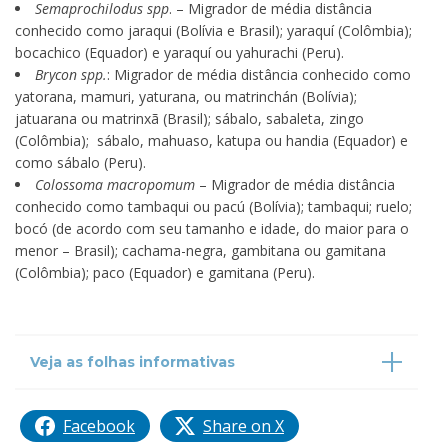
Semaprochilodus spp
. – Migrador de média distância
conhecido como jaraqui (Bolívia e Brasil); yaraquí (Colômbia);
bocachico (Equador) e yaraquí ou yahurachi (Peru).
Brycon spp.
: Migrador de média distância conhecido como
yatorana, mamuri, yaturana, ou matrinchán (Bolívia);
jatuarana ou matrinxã (Brasil); sábalo, sabaleta, zingo
(Colômbia); sábalo, mahuaso, katupa ou handia (Equador) e
como sábalo (Peru).
Colossoma macropomum
– Migrador de média distância
conhecido como tambaqui ou pacú (Bolívia); tambaqui; ruelo;
bocó (de acordo com seu tamanho e idade, do maior para o
menor – Brasil); cachama-negra, gambitana ou gamitana
(Colômbia); paco (Equador) e gamitana (Peru).
Veja as folhas informativas
Facebook
Share on X