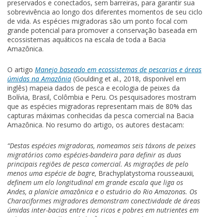
preservados e conectados, sem barreiras, para garantir sua
sobrevivência ao longo dos diferentes momentos de seu ciclo
de vida. As espécies migradoras são um ponto focal com
grande potencial para promover a conservação baseada em
ecossistemas aquáticos na escala de toda a Bacia
Amazônica.
O artigo
Manejo baseado em ecossistemas de pescarias e áreas
úmidas na Amazônia
(Goulding et al., 2018, disponível em
inglês) mapeia dados de pesca e ecologia de peixes da
Bolívia, Brasil, Colômbia e Peru. Os pesquisadores mostram
que as espécies migradoras representam mais de 80% das
capturas máximas conhecidas da pesca comercial na Bacia
Amazônica. No resumo do artigo, os autores destacam:
“Destas espécies migradoras, nomeamos seis
táxons
de peixes
migratórios como espécies-bandeira para definir as duas
principais regiões de pesca comercial. As migrações de pelo
menos uma espécie de bagre,
Brachyplatystoma rousseauxii
,
definem um elo longitudinal em grande escala que liga os
Andes, a planície amazônica e o estuário do Rio Amazonas. Os
Characiformes migradores demonstram conectividade de áreas
úmidas inter-bacias entre rios ricos e pobres em nutrientes em