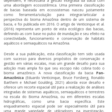
dependem, é necessária a gestão integrada da bacia com
uma abordagem ecossistêmica. Uma primeira classificação
de bacias baseada em ecossistemas nasceu justamente
como ferramenta/solução para integrar/articular a
perspectiva do bioma Amazônia dentro de um sistema de
bacia, e foi publicada em 2016. O artigo de Venticinque et al.
(2016) representa um ponto de vista ecológico das bacias,
definindo-as com base no pulso de inundação e seu efeito na
conectividade, funcionamento e conservação de habitats
aquáticos e semiaquáticos na Amazônia.
Desde a sua publicação, esta classificação tem sido usada
com sucesso para diversos propósitos de conservação e
gestão em várias escalas, mas um grande desafio para sua
adoção mais ampla foi que seu escopo não cobria todo o
bioma amazônico. A nova classificação da bacia
Pan-
Amazônica
(Eduardo Venticinque, Bruce Forsberg, Ronaldo
Barthem e Michael Goulding, 2021) aborda esse desafio e
oferece um recorte espacial útil para a realização de análises
integradas de sistemas aquáticos, semiaquáticos e terrestres
na escala do Bioma Amazônia, ou em diferentes escalas
hidrográficas, como uma bacia específica. Este
enquadramento espacial pode ser especialmente útil para
uma grande variedade de utilizadores na investigação,