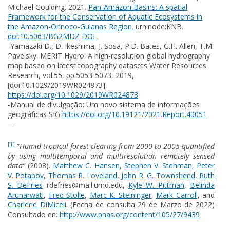
Michael Goulding. 2021.
Pan-Amazon Basins: A spatial
Framework for the Conservation of Aquatic Ecosystems in
the Amazon-Orinoco-Guianas Region.
urn:node:KNB.
doi:10.5063/BG2MDZ
DOI
.
-Yamazaki D., D. Ikeshima, J. Sosa, P.D. Bates, G.H. Allen, T.M.
Pavelsky. MERIT Hydro: A high-resolution global hydrography
map based on latest topography datasets Water Resources
Research, vol.55, pp.5053-5073, 2019,
[doi:10.1029/2019WR024873]
https://doi.org/10.1029/2019WR024873
-Manual de divulgação: Um novo sistema de informações
geográficas SIG
https://doi.org/10.19121/2021.Report.40051
—
[1]
“
Humid tropical forest clearing from 2000 to 2005 quantified
by using multitemporal and multiresolution remotely sensed
data”
(2008).
Matthew C. Hansen
,
Stephen V. Stehman
,
Peter
V. Potapov
,
Thomas R. Loveland
,
John R. G. Townshend
,
Ruth
S. DeFries
rdefries@mail.umd.edu
,
Kyle W. Pittman
,
Belinda
Arunarwati
,
Fred Stolle
,
Marc K. Steininger
,
Mark Carroll
, and
Charlene DiMiceli
. (Fecha de consulta 29 de Marzo de 2022)
Consultado en:
http://www.pnas.org/
content/105/27/9439